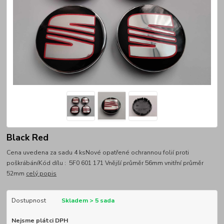
Black Red
Cena uvedena za sadu 4 ksNové opatřené ochrannou folií proti
poškrábáníKód dílu : 5F0 601 171 Vnější průměr 56mm vnitřní průměr
52mm
celý popis
Dostupnost
Skladem > 5 sada
Nejsme plátci DPH