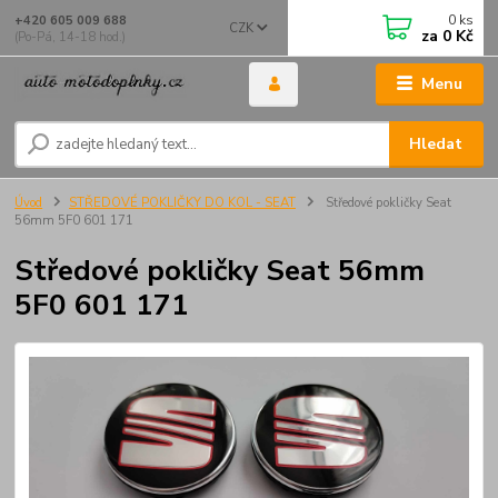
0
ks
+420 605 009 688
CZK
za
0 Kč
(Po-Pá, 14-18 hod.)
Menu
Hledat
Úvod
STŘEDOVÉ POKLIČKY DO KOL - SEAT
Středové pokličky Seat
56mm 5F0 601 171
Středové pokličky Seat 56mm
5F0 601 171