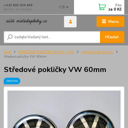
0
ks
+420 605 009 688
CZK
za
0 Kč
(Po-Pá, 14-18 hod.)
Menu
Hledat
Úvod
STŘEDOVÉ POKLIČKY DO KOL - VW
vnější průměr 60 mm
Středové pokličky VW 60mm
Středové pokličky VW 60mm
Novinka