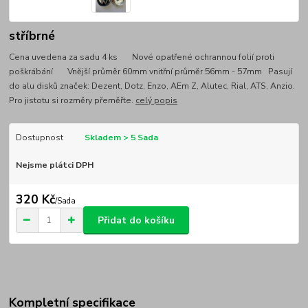
stříbrné
Cena uvedena za sadu 4 ks Nové opatřené ochrannou folií proti
poškrábání Vnější průměr 60mm vnitřní průměr 56mm - 57mm Pasují
do alu disků značek: Dezent, Dotz, Enzo, AEm Z, Alutec, Rial, ATS, Anzio.
Pro jistotu si rozměry přeměřte.
celý popis
Dostupnost
Skladem > 5 Sada
Nejsme plátci DPH
320 Kč
/
Sada
Přidat do košíku
Kompletní specifikace