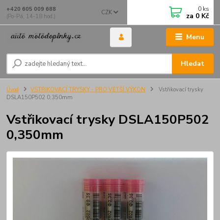
0
ks
+420 605 009 688
CZK
za
0 Kč
(Po-Pá, 14-18 hod.)
Menu
Hledat
Úvod
VSTŘIKOVACÍ TRYSKY - PRO VĚTŠÍ VÝKON
Vstřikovací trysky
DSLA150P502 0,350mm
Vstřikovací trysky DSLA150P502
0,350mm