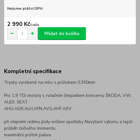
Nejsme plátci DPH
2 990 Kč
/
sada
Přidat do košíku
Kompletní specifikace
Trysky vyrobené na míru s průtokem 0,350mm
Pro 1.9 TDi motory s rotačním čerpadlem koncernu ŠKODA, VW,
AUDI, SEAT
AHU,AGR,ALH,AFN,AVG,AHF,ASV
při stejném režimu jízdy snížení spotřeby Navýšení výkonu a lepší
průběh točivého momentu.
maximální průtok paliva