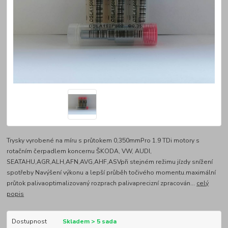
Trysky vyrobené na míru s průtokem 0,350mmPro 1.9 TDi motory s
rotačním čerpadlem koncernu ŠKODA, VW, AUDI,
SEATAHU,AGR,ALH,AFN,AVG,AHF,ASVpři stejném režimu jízdy snížení
spotřeby Navýšení výkonu a lepší průběh točivého momentu.maximální
průtok palivaoptimalizovaný rozprach palivaprecizní zpracován...
celý
popis
Dostupnost
Skladem > 5 sada