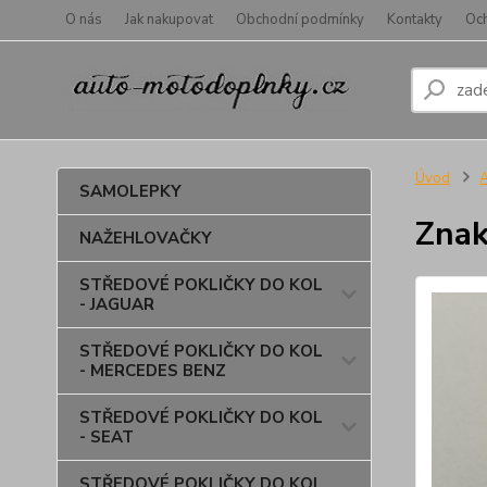
O nás
Jak nakupovat
Obchodní podmínky
Kontakty
Oc
Úvod
SAMOLEPKY
Znak
NAŽEHLOVAČKY
STŘEDOVÉ POKLIČKY DO KOL
- JAGUAR
STŘEDOVÉ POKLIČKY DO KOL
- MERCEDES BENZ
STŘEDOVÉ POKLIČKY DO KOL
- SEAT
STŘEDOVÉ POKLIČKY DO KOL