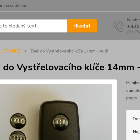
hrana soukromí
Nevíte
Hledat
+420
(Po-Pá
AUTOKLÍČE
Znak do Vystřelovacího klíče 14mm - Audi
 do Vystřelovacího klíče 14mm 
Hliník
samol
popis
Dos
Nej