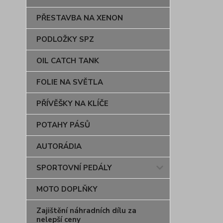
PŘESTAVBA NA XENON
PODLOŽKY SPZ
OIL CATCH TANK
FOLIE NA SVĚTLA
PŘÍVĚŠKY NA KLÍČE
POTAHY PÁSŮ
AUTORÁDIA
SPORTOVNÍ PEDÁLY
MOTO DOPLŇKY
Zajištění náhradních dílu za
nelepší ceny