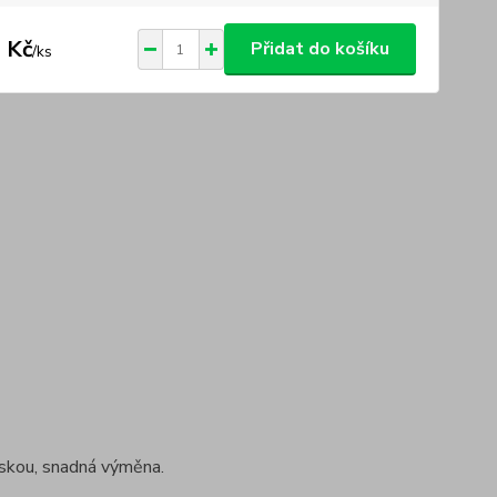
 Kč
Přidat do košíku
/
ks
áskou, snadná výměna.