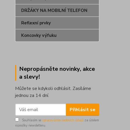
DRŽÁKY NA MOBILNÍ TELEFON
Reflexní prvky
Koncovky výfuku
Nepropásněte novinky, akce
a slevy!
Můžete se kdykoli odhlásit. Zasíláme
jednou za 14 dní.
Přihlásit se
Souhlasím se
zpracováním osobních údajů
za účelem
rozesílky newsletteru.