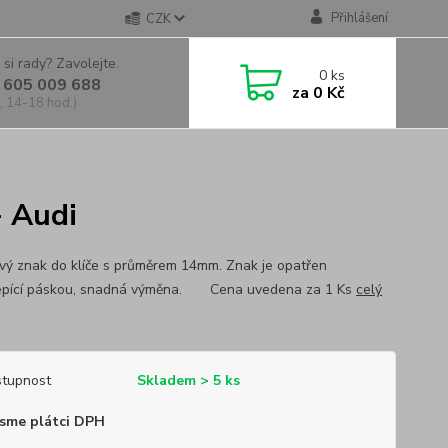
Přihlášení
CZK
 si rady? Zavolejte.
0
ks
 605 009 688
za
0 Kč
, 14-18 hod.)
- Audi
ový znak do klíče s průměrem 14mm. Znak je opatřen
epící páskou, snadná výměna. Cena uvedena za 1 Ks
celý
tupnost
Skladem > 5 ks
sme plátci DPH