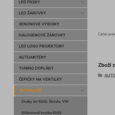
LED PÁSKY
LED ŽÁROVKY
XENONOVÉ VÝBOJKY
Cena uve
HALOGENOVÉ ŽÁROVKY
LED LOGO PROJEKTORY
AUTOANTÉNY
Zboží 
TUNING DOPLŇKY
AUTO
ČEPIČKY NA VENTILKY
AUTOKLÍČE
Znaky do Klíčů: Škoda, VW
Silikonové krytky Klíčů