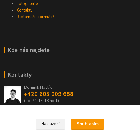
Fotogalerie
Kontakty
Reklamační formulář
Kde nás najdete
Kontakty
Dominik Havlík
+420 605 009 688
(Po-Pá, 14-18 hod.)
domca.havlik@centrum.cz
Souhlasím
Nastavení