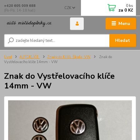
0
ks
+420 605 009 688
CZK
za
0 Kč
(Po-Pá, 14-18 hod.)
Menu
Hledat
Úvod
AUTOKLÍČE
Znaky do Klíčů: Škoda, VW
Znak do
Vystřelovacího klíče 14mm - VW
Znak do Vystřelovacího klíče
14mm - VW