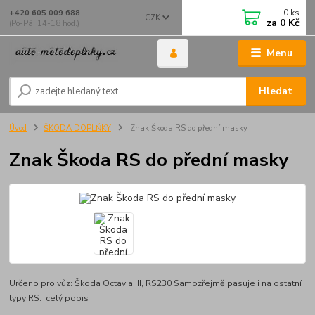
0
ks
+420 605 009 688
CZK
za
0 Kč
(Po-Pá, 14-18 hod.)
Menu
Hledat
Úvod
ŠKODA DOPLŃKY
Znak Škoda RS do přední masky
Znak Škoda RS do přední masky
Určeno pro vůz: Škoda Octavia III, RS230 Samozřejmě pasuje i na ostatní
typy RS.
celý popis