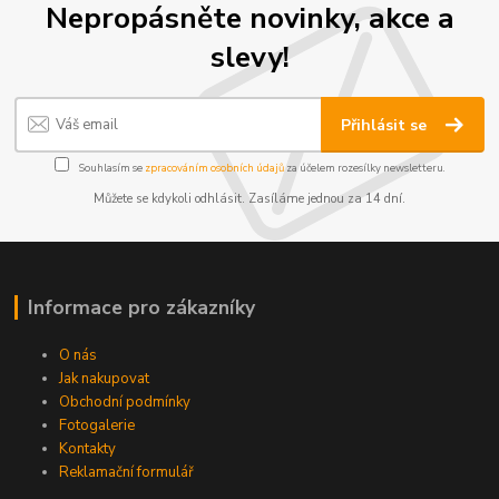
Nepropásněte novinky, akce a
slevy!
Přihlásit se
Souhlasím se
zpracováním osobních údajů
za účelem rozesílky newsletteru.
Můžete se kdykoli odhlásit. Zasíláme jednou za 14 dní.
Informace pro zákazníky
O nás
Jak nakupovat
Obchodní podmínky
Fotogalerie
Kontakty
Reklamační formulář