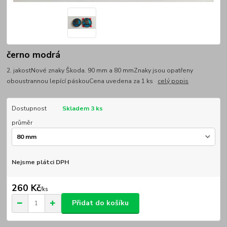
černo modrá
2. jakostNové znaky Škoda. 90 mm a 80 mmZnaky jsou opatřeny
oboustrannou lepící páskouCena uvedena za 1 ks
celý popis
Dostupnost
Skladem 3 ks
průměr
Nejsme plátci DPH
260 Kč
/
ks
Přidat do košíku